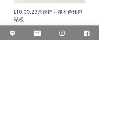
L10.00.23圓形把手淺木色麵包
3B.00.27米色雜點圓盤
砧板
價格
$80.00
價格
$50.00
果得影像工作室
Quarter Studio
營業時間 10:00~18:00
​電話
(02)25525795
中山南西棚. 臺北市南京西路64巷9弄17號