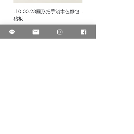
L10.00.23圓形把手淺木色麵包
3B.00.27米色雜點圓盤
砧板
價格
$80.00
價格
$50.00
果得影像工作室
Quarter Studio
營業時間 10:00~18:00
​電話
(02)25525795
中山南西棚. 臺北市南京西路64巷9弄17號