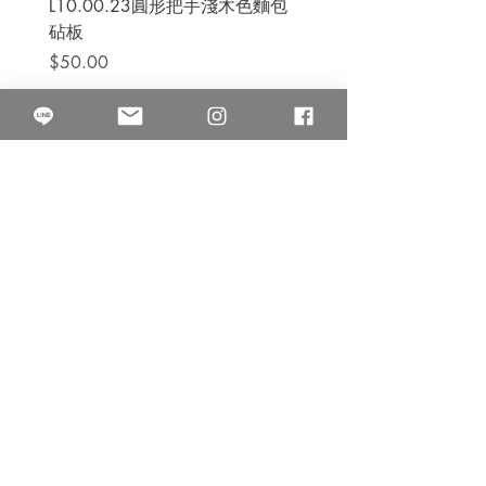
L10.00.23圓形把手淺木色麵包
3B.00.27米色雜點圓盤
砧板
價格
$80.00
價格
$50.00
果得影像工作室
Quarter Studio
營業時間 10:00~18:00
​電話
(02)25525795
中山南西棚. 臺北市南京西路64巷9弄17號