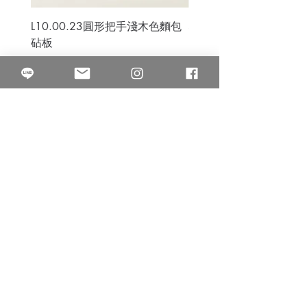
L10.00.23圓形把手淺木色麵包
3B.00.27米色雜點圓盤
砧板
價格
$80.00
價格
$50.00
果得影像工作室
Quarter Studio
營業時間 10:00~18:00
​電話
(02)25525795
中山南西棚. 臺北市南京西路64巷9弄17號