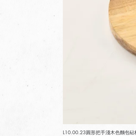
L10.00.23圓形把手淺木色麵包砧