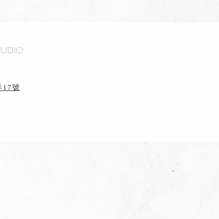
tudio
17號