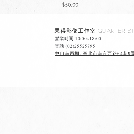
價格
$50.00
果得影像工作室
Quarter S
營業時間 10:00~18:00
​電話 (02)25525795
中山南西棚. 臺北市南京西路64巷9弄