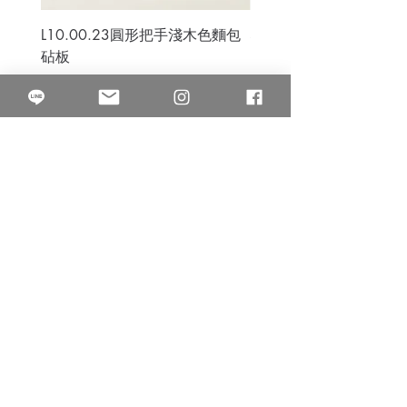
L10.00.23圓形把手淺木色麵包
3B.00.27米色雜點圓盤
砧板
價格
$80.00
價格
$50.00
果得影像工作室
Quarter Studio
營業時間 10:00~18:00
​電話
(02)25525795
中山南西棚. 臺北市南京西路64巷9弄17號