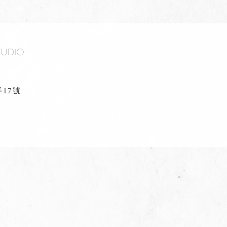
tudio
17號