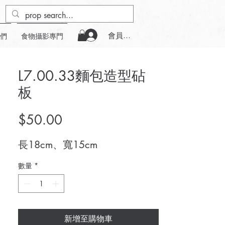
會員登入
們
食物攝影專門
L7.00.33麵包造型砧
板
價
$50.00
格
長18cm、寬15cm
數量
*
新增至購物車