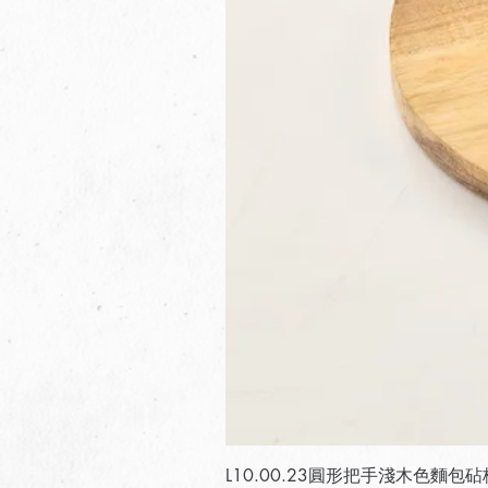
L10.00.23圓形把手淺木色麵包砧