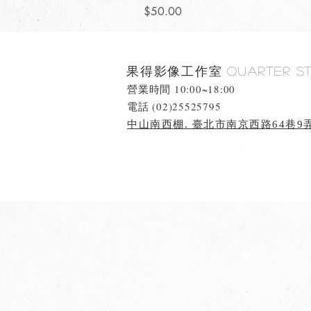
價格
$50.00
果得影像工作室
Quarter S
營業時間 10:00~18:00
​電話 (02)25525795
中山南西棚. 臺北市南京西路64巷9弄