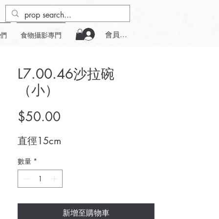
會員登入
們
食物攝影專門
L7.00.46沙拉碗
（小）
價
$50.00
格
直徑15cm
數量
*
新增至購物車