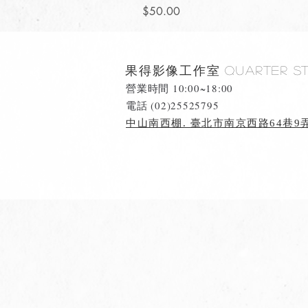
價格
$50.00
果得影像工作室
Quarter S
營業時間 10:00~18:00
​電話 (02)25525795
中山南西棚. 臺北市南京西路64巷9弄