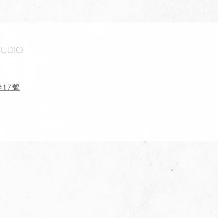
tudio
17號