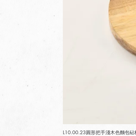
L10.00.23圓形把手淺木色麵包砧