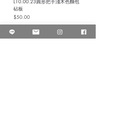
L10.00.23圓形把手淺木色麵包
3B.00.27米色雜點圓盤
砧板
價格
$80.00
價格
$50.00
果得影像工作室
Quarter Studio
營業時間 10:00~18:00
​電話
(02)25525795
中山南西棚. 臺北市南京西路64巷9弄17號