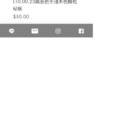
L10.00.23圓形把手淺木色麵包
3B.00.27米色雜點圓盤
砧板
價格
$80.00
價格
$50.00
果得影像工作室
Quarter Studio
營業時間 10:00~18:00
​電話
(02)25525795
中山南西棚. 臺北市南京西路64巷9弄17號