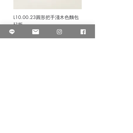
L10.00.23圓形把手淺木色麵包
3B.00.27米色雜點圓盤
砧板
價格
$80.00
價格
$50.00
果得影像工作室
Quarter Studio
營業時間 10:00~18:00
​電話
(02)25525795
中山南西棚. 臺北市南京西路64巷9弄17號