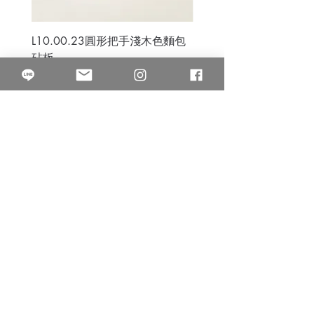
L10.00.23圓形把手淺木色麵包
3B.00.27米色雜點圓盤
砧板
價格
$80.00
價格
$50.00
果得影像工作室
Quarter Studio
營業時間 10:00~18:00
​電話
(02)25525795
中山南西棚. 臺北市南京西路64巷9弄17號