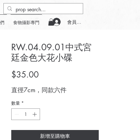
會員登入
們
食物攝影專門
RW.04.09.01中式宮
廷金色大花小碟
價
$35.00
格
直徑7cm，同款六件
數量
*
新增至購物車