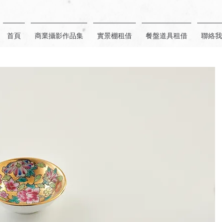
首頁
商業攝影作品集
實景棚租借
餐盤道具租借
聯絡我