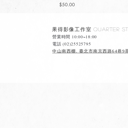
價格
$50.00
果得影像工作室
Quarter S
營業時間 10:00~18:00
​電話 (02)25525795
中山南西棚. 臺北市南京西路64巷9弄