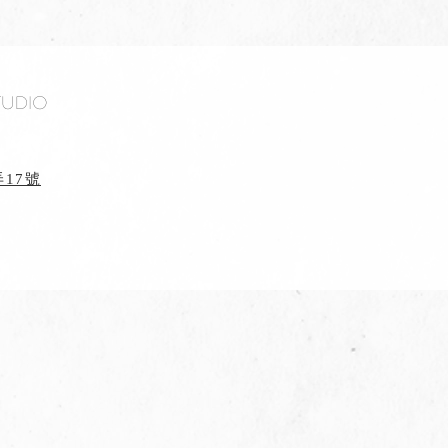
tudio
17號