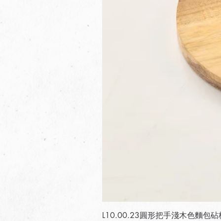
L10.00.23圓形把手淺木色麵包砧