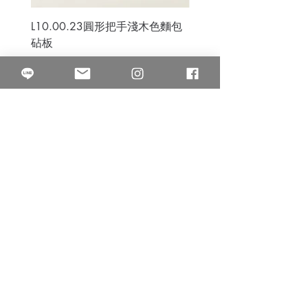
L10.00.23圓形把手淺木色麵包
3B.00.27米色雜點圓盤
砧板
價格
$80.00
價格
$50.00
果得影像工作室
Quarter Studio
營業時間 10:00~18:00
​電話
(02)25525795
中山南西棚. 臺北市南京西路64巷9弄17號