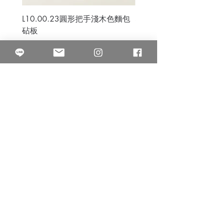
L10.00.23圓形把手淺木色麵包
3B.00.27米色雜點圓盤
砧板
價格
$80.00
價格
$50.00
果得影像工作室
Quarter Studio
營業時間 10:00~18:00
​電話
(02)25525795
中山南西棚. 臺北市南京西路64巷9弄17號