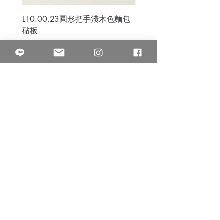
L10.00.23圓形把手淺木色麵包
3B.00.27米色雜點圓盤
砧板
價格
$80.00
價格
$50.00
果得影像工作室
Quarter Studio
營業時間 10:00~18:00
​電話
(02)25525795
中山南西棚. 臺北市南京西路64巷9弄17號