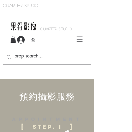
Quarter studio
QUARTER STUDIO
會員登入
預約攝影服務
appointment
[ step. 1 ]