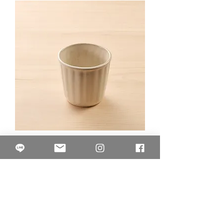
BW.07.08詫寂米色手做杯
Price
NT$40