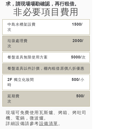
求，請現場場勘確認，再行租借。
非必要項目費用
中島水槽架設費 1500/
次
垃圾處理費 2000/
次
餐盤道具無限使用方案 5000/次
餐盤道具以件計價，棚內租借原價八折優惠
2F 獨立化妝間 500/小
時
延期費 500/
次
現場可免費使用瓦斯爐、烤箱、烤吐司
機、電鍋，微波爐。
​詳細設備請參考​
設備清單
​。