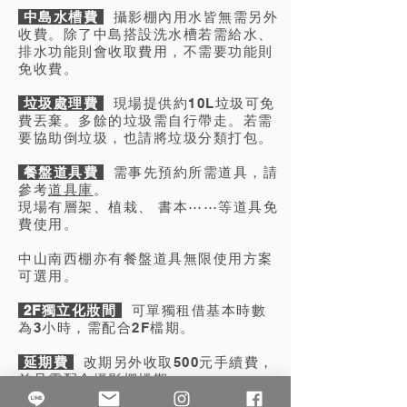
中島水槽費
攝影棚內用水皆無需另外
收費。除了中島搭設洗水槽若需給水、
排水功能則會收取費用，不需要功能則
免收費。
垃圾處理費
現場提供約10L垃圾可免
費丟棄。多餘的垃圾需自行帶走。若需
要協助倒垃圾，也請將垃圾分類打包。 ​
餐盤道具費
需事先預約所需道具，請
參考
道具庫
。
現場有層架、植栽、 書本⋯⋯等道具免
費使用。
中山南西棚亦有餐盤道具無限使用方案
可選用。
2F獨立化妝間
可單獨租借基本時數
為3小時，需配合2F檔期。
延期費
改期另外收取500元手續費，
並且需配合攝影棚檔期。