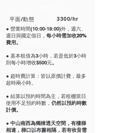
​整棟租借
3300/hr
平面/動態
●
營業時間(10:00-18:00)外，
週六、
週日與國定假日，
每小時需加收20%
1F+2F/包棟
費用
。
●
基本租借為3小時，若是低於3小時
則每小時增收$500元
。
​●
超時費計算：皆以原價計費，最多
超時兩小時。
●
結算以預約時間為主，若租棚當日
使用不足預約時數，
仍然以預約時數
計價
。
● 中山南西為獨棟透天空間，有樓梯
相連，梯口以布簾相隔，若有收音需