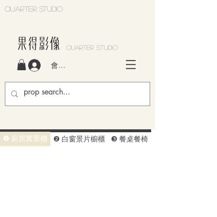
Quarter studio
QUARTER STUDIO
會員登入
❶ 廚房實景棚
❷ 白窗景片櫥櫃
❸ 餐桌餐椅