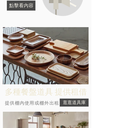
點擊看內容
r
多種餐盤道具 提供租借
逛逛道具庫
提供棚內使用或棚外出租