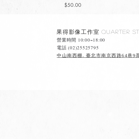
價格
$50.00
果得影像工作室
Quarter S
營業時間 10:00~18:00
​電話 (02)25525795
中山南西棚. 臺北市南京西路64巷9弄