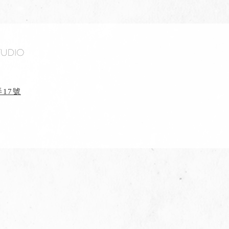
tudio
17號