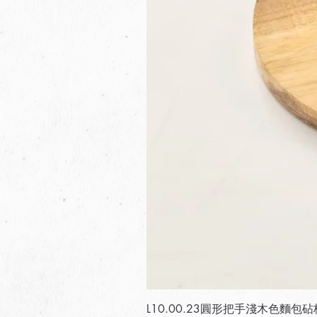
L10.00.23圓形把手淺木色麵包砧