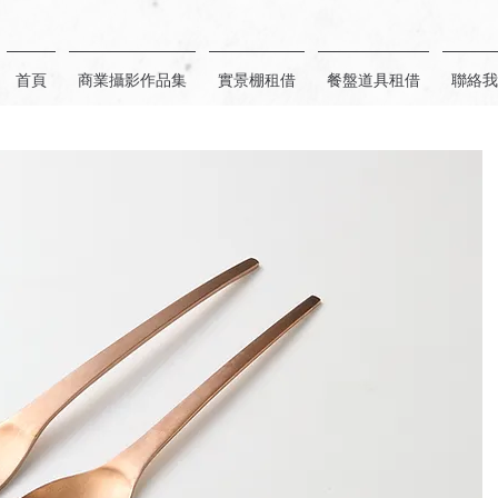
首頁
商業攝影作品集
實景棚租借
餐盤道具租借
聯絡我