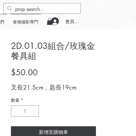
會員登入
們
食物攝影專門
2D.01.03組合/玫瑰金
餐具組
價
$50.00
格
叉長21.5cm，匙長19cm
數量
*
新增至購物車