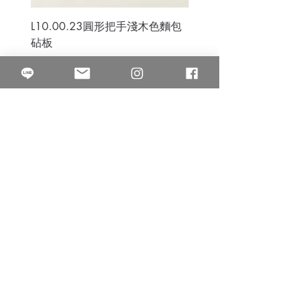
L10.00.23圓形把手淺木色麵包
3B.00.27米色雜點圓盤
砧板
價格
$80.00
價格
$50.00
果得影像工作室
Quarter Studio
營業時間 10:00~18:00
​電話
(02)25525795
中山南西棚. 臺北市南京西路64巷9弄17號