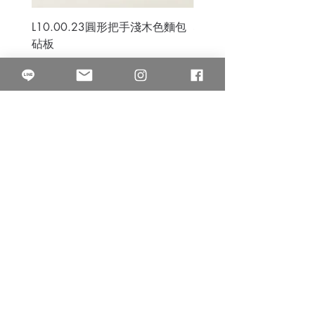
L10.00.23圓形把手淺木色麵包
3B.00.27米色雜點圓盤
砧板
價格
$80.00
價格
$50.00
果得影像工作室
Quarter Studio
營業時間 10:00~18:00
​電話
(02)25525795
中山南西棚. 臺北市南京西路64巷9弄17號