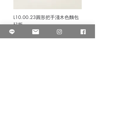
L10.00.23圓形把手淺木色麵包
3B.00.27米色雜點圓盤
砧板
價格
$80.00
價格
$50.00
果得影像工作室
Quarter Studio
營業時間 10:00~18:00
​電話
(02)25525795
中山南西棚. 臺北市南京西路64巷9弄17號