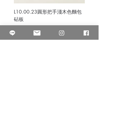
L10.00.23圓形把手淺木色麵包
3B.00.27米色雜點圓盤
砧板
價格
$80.00
價格
$50.00
果得影像工作室
Quarter Studio
營業時間 10:00~18:00
​電話
(02)25525795
中山南西棚. 臺北市南京西路64巷9弄17號