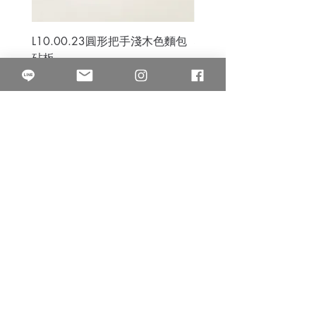
L10.00.23圓形把手淺木色麵包
3B.00.27米色雜點圓盤
砧板
價格
$80.00
價格
$50.00
果得影像工作室
Quarter Studio
營業時間 10:00~18:00
​電話
(02)25525795
中山南西棚. 臺北市南京西路64巷9弄17號