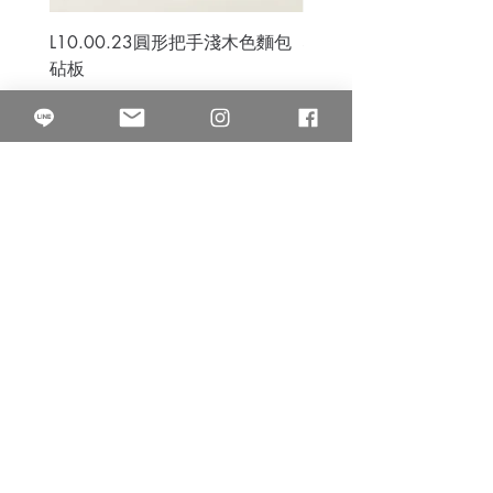
L10.00.23圓形把手淺木色麵包
3B.00.27米色雜點圓盤
砧板
價格
$80.00
價格
$50.00
果得影像工作室
Quarter Studio
營業時間 10:00~18:00
​電話
(02)25525795
中山南西棚. 臺北市南京西路64巷9弄17號