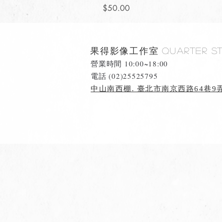
價格
$50.00
果得影像工作室
Quarter S
營業時間 10:00~18:00
​電話 (02)25525795
中山南西棚. 臺北市南京西路64巷9弄