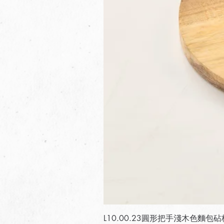
L10.00.23圓形把手淺木色麵包砧