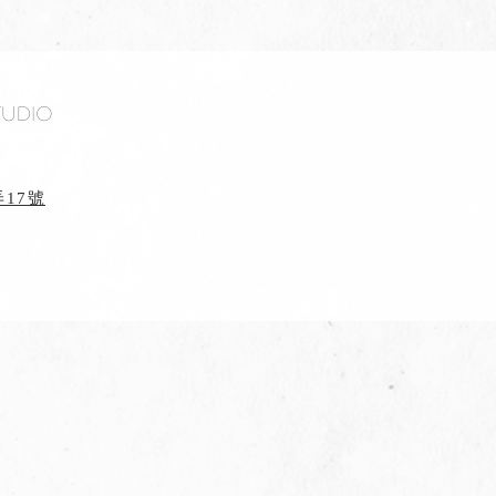
tudio
17號