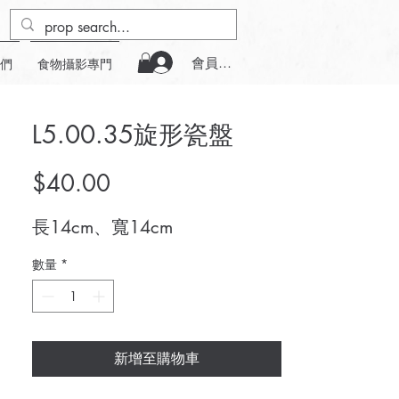
會員登入
們
食物攝影專門
L5.00.35旋形瓷盤
價
$40.00
格
長14cm、寬14cm
數量
*
新增至購物車