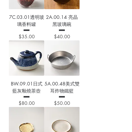
7C.03.01透明玻
2A.00.14 亮晶
璃香料罐
黑玻璃碗
價格
價格
$35.00
$40.00
BW.09.01日式
5A.00.48美式雙
藍灰釉燒茶壺
耳炸物鐵籃
價格
價格
$80.00
$50.00