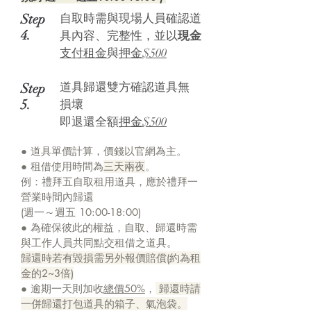
Step
自取時需與現場人員確認道
4.
具內容、完整性，並以
現金
支付租金
與
押金$500
道具歸還雙方確認道具無
Step
5.
損壞
即退還全額
押金$500
● 道具單價計算，價錢以官網為主。
● 租借使用時間為
三天兩夜
。
例：禮拜五自取租用道具，應於禮拜一
營業時間內歸還
​(週一～週五 10:00-18:00)
● 為確保彼此的權益，自取、歸還時需
與工作人員共同點交租借之道具。
歸還時若有毀損需另外報價賠償(約為租
金的2~3倍)
● 逾期一天則加收
總價50%
，
歸還時請
一併歸還打包道具的箱子、氣泡袋。