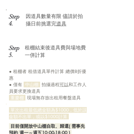
棚內租借
Step
因道具數量有限 儘請於拍
4.
攝日前挑選完
道具
Step
租棚結束後道具費與場地費
5.
一併計算
●
租棚者 租借道具單件計算 總價8折優
惠
● 僅有
中山棚
拍攝過程
可以
和工作人
員要求更換道具
重慶棚
現場無存放出租用餐盤道具
單次出租最低總金額為$1000 , 低於該
金額不出單，或以$1000計算
目前僅開放中山棚自取、歸還( 需事先
預約 週一～週五10:00-18:00 )