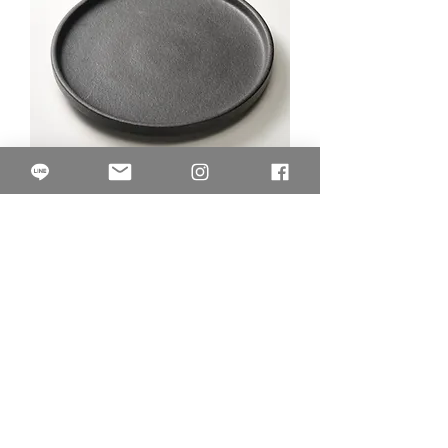
4A.00.22粗岩黑陶板
價格
$60.00