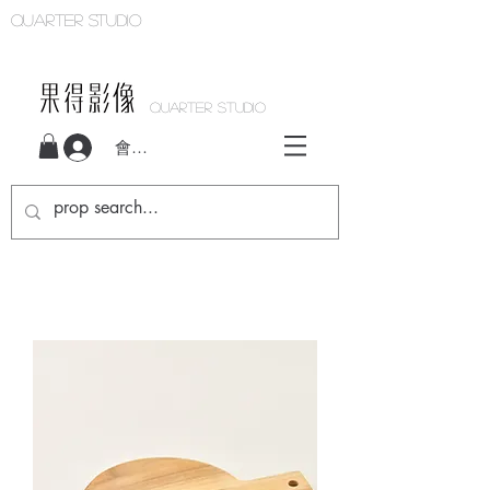
Quarter studio
QUARTER STUDIO
會員登入