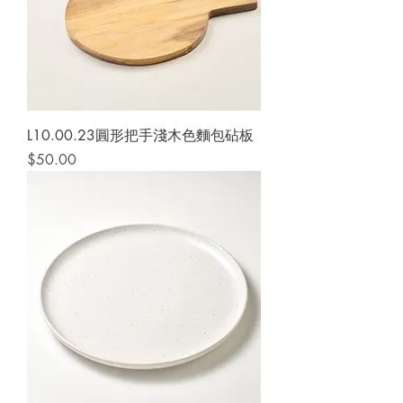
L10.00.23圓形把手淺木色麵包砧板
價格
$50.00