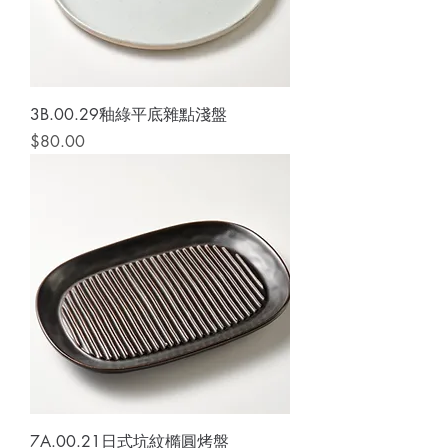
3B.00.29釉綠平底雜點淺盤
價格
$80.00
7A.00.21日式坑紋橢圓烤盤